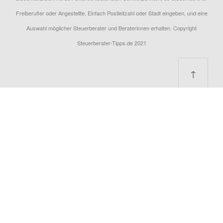
Freiberufler oder Angestellte. Einfach Postleitzahl oder Stadt eingeben, und eine
Auswahl möglicher Steuerberater und Beraterinnen erhalten. Copyright
Steuerberater-Tipps.de 2021
↑