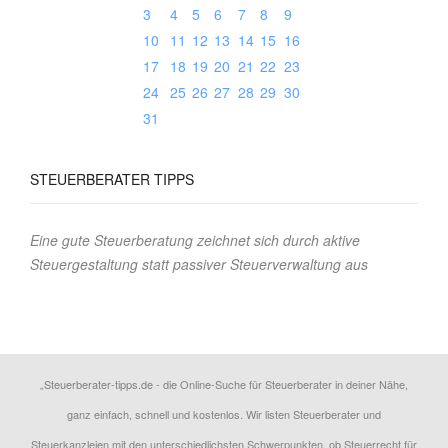
3
4
5
6
7
8
9
10
11
12
13
14
15
16
17
18
19
20
21
22
23
24
25
26
27
28
29
30
31
STEUERBERATER
TIPPS
Eine gute Steuerberatung zeichnet sich durch aktive
Steuergestaltung statt passiver Steuerverwaltung aus
„Steuerberater-tipps.de - die Online-Suche für Steuerberater in deiner Nähe,
ganz einfach, schnell und kostenlos. Wir listen Steuerberater und
Steuerkanzleien mit den unterschiedlichsten Schwerpunkten, ob Steuerrecht für