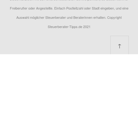
Freiberufler oder Angestellte. Einfach Postleitzahl oder Stadt eingeben, und eine
Auswahl möglicher Steuerberater und Beraterinnen erhalten. Copyright
Steuerberater-Tipps.de 2021
↑