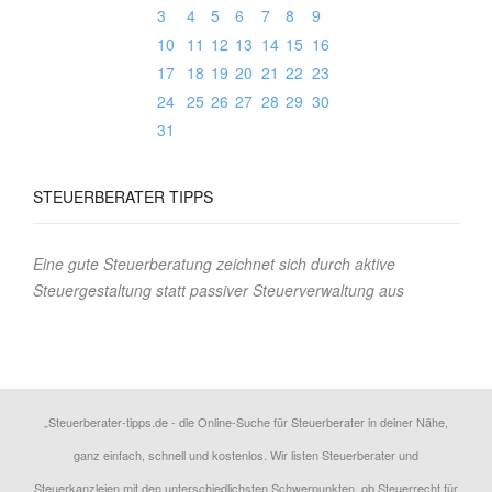
3
4
5
6
7
8
9
10
11
12
13
14
15
16
17
18
19
20
21
22
23
24
25
26
27
28
29
30
31
STEUERBERATER TIPPS
Eine gute Steuerberatung zeichnet sich durch aktive
Steuergestaltung statt passiver Steuerverwaltung aus
„Steuerberater-tipps.de - die Online-Suche für Steuerberater in deiner Nähe,
ganz einfach, schnell und kostenlos. Wir listen Steuerberater und
Steuerkanzleien mit den unterschiedlichsten Schwerpunkten, ob Steuerrecht für