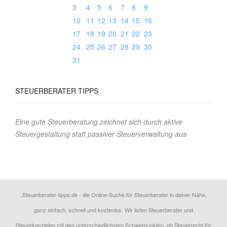
3
4
5
6
7
8
9
10
11
12
13
14
15
16
17
18
19
20
21
22
23
24
25
26
27
28
29
30
31
STEUERBERATER TIPPS
Eine gute Steuerberatung zeichnet sich durch aktive
Steuergestaltung statt passiver Steuerverwaltung aus
„Steuerberater-tipps.de - die Online-Suche für Steuerberater in deiner Nähe,
ganz einfach, schnell und kostenlos. Wir listen Steuerberater und
Steuerkanzleien mit den unterschiedlichsten Schwerpunkten, ob Steuerrecht für