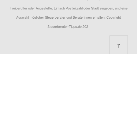
Freiberufler oder Angestellte. Einfach Postleitzahl oder Stadt eingeben, und eine
Auswahl möglicher Steuerberater und Beraterinnen erhalten. Copyright
Steuerberater-Tipps.de 2021
↑