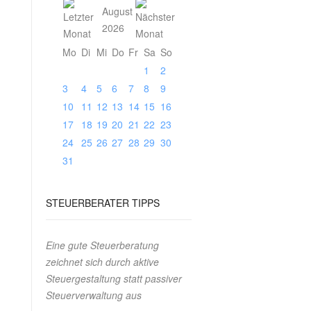
August
2026
Mo
Di
Mi
Do
Fr
Sa
So
1
2
3
4
5
6
7
8
9
10
11
12
13
14
15
16
17
18
19
20
21
22
23
24
25
26
27
28
29
30
31
STEUERBERATER TIPPS
Eine gute Steuerberatung
zeichnet sich durch aktive
Steuergestaltung statt passiver
Steuerverwaltung aus