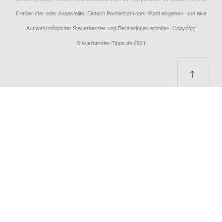
Freiberufler oder Angestellte. Einfach Postleitzahl oder Stadt eingeben, und eine
Auswahl möglicher Steuerberater und Beraterinnen erhalten. Copyright
Steuerberater-Tipps.de 2021
↑