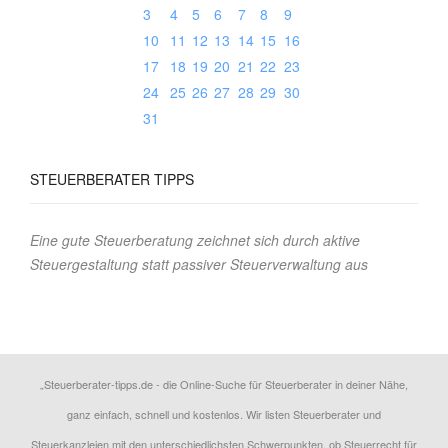
3
4
5
6
7
8
9
10
11
12
13
14
15
16
17
18
19
20
21
22
23
24
25
26
27
28
29
30
31
STEUERBERATER TIPPS
Eine gute Steuerberatung zeichnet sich durch aktive
Steuergestaltung statt passiver Steuerverwaltung aus
„Steuerberater-tipps.de - die Online-Suche für Steuerberater in deiner Nähe,
ganz einfach, schnell und kostenlos. Wir listen Steuerberater und
Steuerkanzleien mit den unterschiedlichsten Schwerpunkten, ob Steuerrecht für