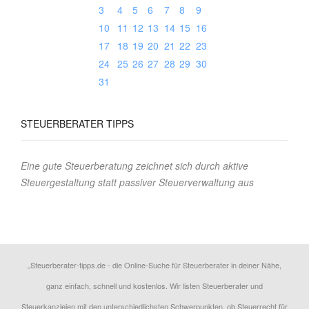
3
4
5
6
7
8
9
10
11
12
13
14
15
16
17
18
19
20
21
22
23
24
25
26
27
28
29
30
31
STEUERBERATER
TIPPS
Eine gute Steuerberatung zeichnet sich durch aktive
Steuergestaltung statt passiver Steuerverwaltung aus
„Steuerberater-tipps.de - die Online-Suche für Steuerberater in deiner Nähe,
ganz einfach, schnell und kostenlos. Wir listen Steuerberater und
Steuerkanzleien mit den unterschiedlichsten Schwerpunkten, ob Steuerrecht für