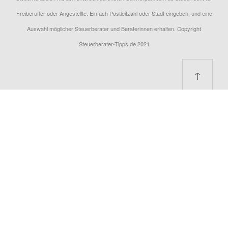
Freiberufler oder Angestellte. Einfach Postleitzahl oder Stadt eingeben, und eine
Auswahl möglicher Steuerberater und Beraterinnen erhalten. Copyright
Steuerberater-Tipps.de 2021
↑