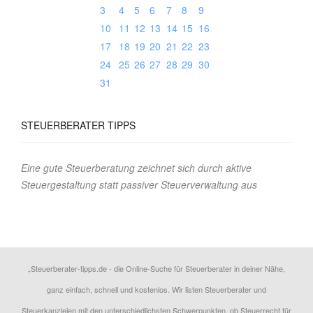
3
4
5
6
7
8
9
10
11
12
13
14
15
16
17
18
19
20
21
22
23
24
25
26
27
28
29
30
31
STEUERBERATER
TIPPS
Eine gute Steuerberatung zeichnet sich durch aktive
Steuergestaltung statt passiver Steuerverwaltung aus
„Steuerberater-tipps.de - die Online-Suche für Steuerberater in deiner Nähe,
ganz einfach, schnell und kostenlos. Wir listen Steuerberater und
Steuerkanzleien mit den unterschiedlichsten Schwerpunkten, ob Steuerrecht für