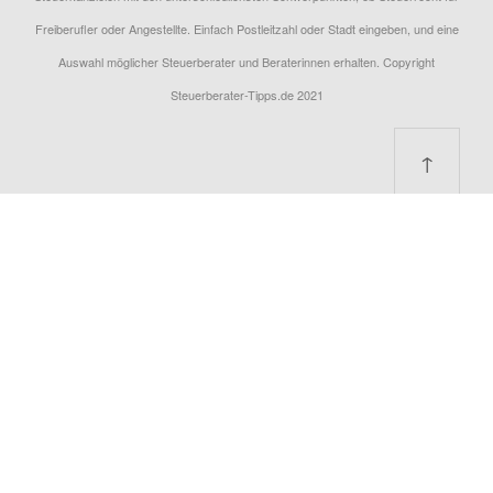
Freiberufler oder Angestellte. Einfach Postleitzahl oder Stadt eingeben, und eine
Auswahl möglicher Steuerberater und Beraterinnen erhalten. Copyright
Steuerberater-Tipps.de 2021
↑