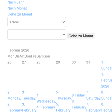
Nach Jahr
Nach Monat
Gehe zu Monat
Gehe zu Monat
Februar 2026
Mon
Die
Mit
Don
Fre
Sam
Son
26
27
28
29
30
31
1
Sunda
1.
Febru
2026
2
3
5
7
8
4
6
Friday,
Monday,
Tuesday,
Thursday,
Saturday,
Sunda
Wednesday,
6.
2.
3.
5.
7.
8.
4. February
February
February
February
February
February
Febru