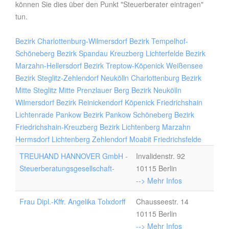
können Sie dies über den Punkt "Steuerberater eintragen"
tun.
Bezirk Charlottenburg-Wilmersdorf
Bezirk Tempelhof-
Schöneberg
Bezirk Spandau
Kreuzberg
Lichterfelde
Bezirk
Marzahn-Hellersdorf
Bezirk Treptow-Köpenick
Weißensee
Bezirk Steglitz-Zehlendorf
Neukölln
Charlottenburg
Bezirk
Mitte
Steglitz
Mitte
Prenzlauer Berg
Bezirk Neukölln
Wilmersdorf
Bezirk Reinickendorf
Köpenick
Friedrichshain
Lichtenrade
Pankow
Bezirk Pankow
Schöneberg
Bezirk
Friedrichshain-Kreuzberg
Bezirk Lichtenberg
Marzahn
Hermsdorf
Lichtenberg
Zehlendorf
Moabit
Friedrichsfelde
TREUHAND HANNOVER GmbH -
Invalidenstr. 92
Steuerberatungsgesellschaft-
10115 Berlin
--> Mehr Infos
Frau Dipl.-Kffr. Angelika Tolxdorff
Chausseestr. 14
10115 Berlin
--> Mehr Infos