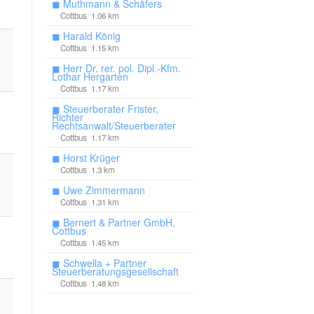
◼
Muthmann & Schäfers
Cottbus 1.06 km
◼
Harald König
Cottbus 1.15 km
◼
Herr Dr. rer. pol. Dipl.-Kfm.
Lothar Hergarten
Cottbus 1.17 km
◼
Steuerberater Frister,
Richter
Rechtsanwalt/Steuerberater
Cottbus 1.17 km
◼
Horst Krüger
Cottbus 1.3 km
◼
Uwe Zimmermann
Cottbus 1.31 km
◼
Bernert & Partner GmbH,
Cottbus
Cottbus 1.45 km
◼
Schwella + Partner
Steuerberatungsgesellschaft
Cottbus 1.48 km