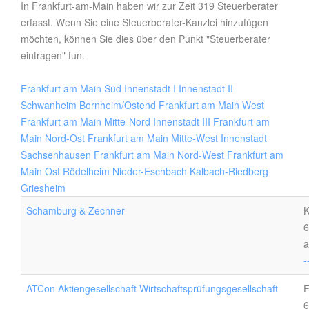
In Frankfurt-am-Main haben wir zur Zeit 319 Steuerberater
erfasst. Wenn Sie eine Steuerberater-Kanzlei hinzufügen
möchten, können Sie dies über den Punkt "Steuerberater
eintragen" tun.
Frankfurt am Main Süd
Innenstadt I
Innenstadt II
Schwanheim
Bornheim/Ostend
Frankfurt am Main West
Frankfurt am Main Mitte-Nord
Innenstadt III
Frankfurt am
Main Nord-Ost
Frankfurt am Main Mitte-West
Innenstadt
Sachsenhausen
Frankfurt am Main Nord-West
Frankfurt am
Main Ost
Rödelheim
Nieder-Eschbach
Kalbach-Riedberg
Griesheim
Schamburg & Zechner
K
6
a
-
ATCon Aktiengesellschaft Wirtschaftsprüfungsgesellschaft
F
6