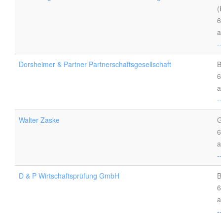
(
6
a
-
Dorsheimer & Partner Partnerschaftsgesellschaft
B
6
a
-
Walter Zaske
G
6
a
-
D & P Wirtschaftsprüfung GmbH
B
6
a
-