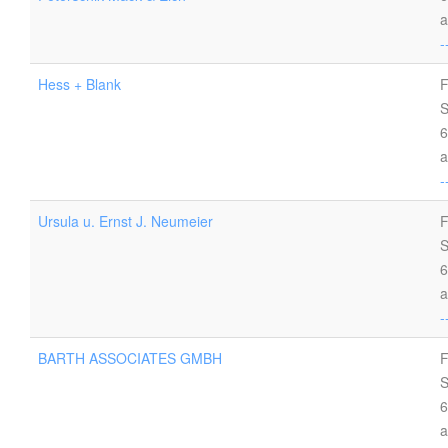
a
-
Hess + Blank
F
S
6
a
-
Ursula u. Ernst J. Neumeier
F
S
6
a
-
BARTH ASSOCIATES GMBH
F
S
6
a