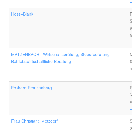
-
Hess+Blank
F
S
6
a
-
MATZENBACH - Wirtschaftsprüfung, Steuerberatung,
M
Betriebswirtschaftliche Beratung
6
a
-
Eckhard Frankenberg
R
6
a
-
Frau Christiane Metzdorf
S
6