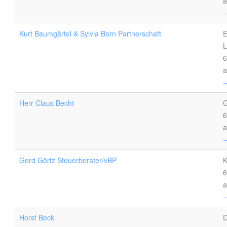
a
-
Kurt Baumgärtel & Sylvia Born Partnerschaft
E
L
6
a
-
Herr Claus Becht
G
6
a
-
Gerd Görtz Steuerberater/vBP
K
6
a
-
Horst Beck
D