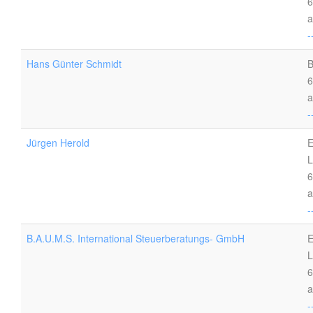
6
a
-
Hans Günter Schmidt
B
6
a
-
Jürgen Herold
E
L
6
a
-
B.A.U.M.S. International Steuerberatungs- GmbH
E
L
6
a
-