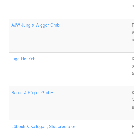
a
-
AJW Jung & Wigger GmbH
R
6
a
-
Inge Henrich
K
6
a
-
Bauer & Kügler GmbH
K
6
a
-
Lübeck & Kollegen, Steuerberater
F
6