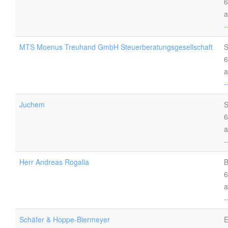
6
a
-
MTS Moenus Treuhand GmbH Steuerberatungsgesellschaft
S
6
a
-
Juchem
S
6
a
-
Herr Andreas Rogalla
B
6
a
-
Schäfer & Hoppe-Biermeyer
E