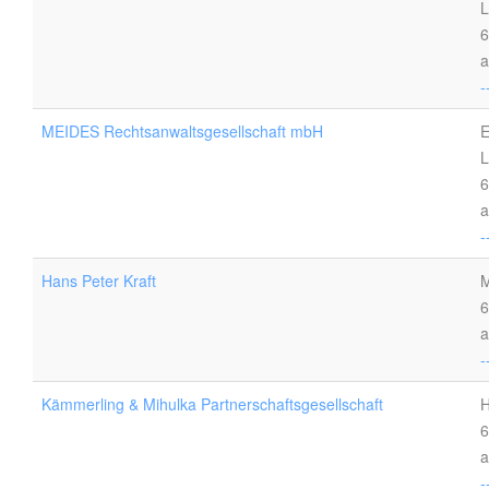
L
6
a
-
MEIDES Rechtsanwaltsgesellschaft mbH
E
L
6
a
-
Hans Peter Kraft
M
6
a
-
Kämmerling & Mihulka Partnerschaftsgesellschaft
H
6
a
-