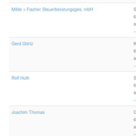
Milde + Fischer Steuerberatungsges. mbH
S
6
a
-
Gerd Görtz
K
6
a
-
Rolf Huth
S
6
a
-
Joachim Thomas
G
6
a
-