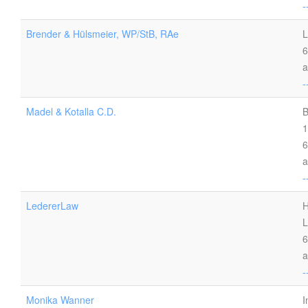
-
Brender & Hülsmeier, WP/StB, RAe
L
6
a
-
Madel & Kotalla C.D.
B
1
6
a
-
LedererLaw
H
L
6
a
-
Monika Wanner
I