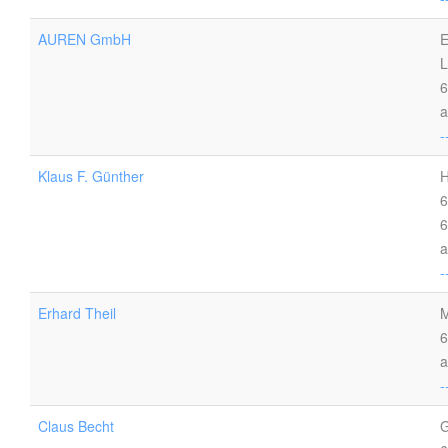
AUREN GmbH
E
L
6
a
-
Klaus F. Günther
H
6
6
a
-
Erhard Theil
M
6
a
-
Claus Becht
G