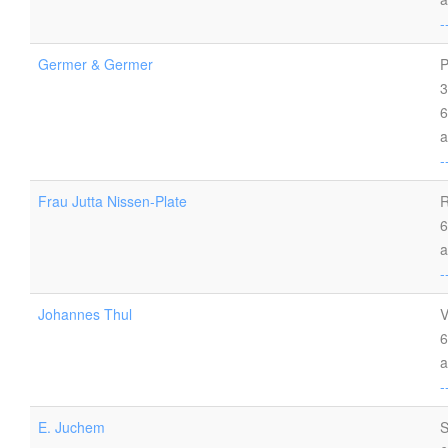
-
Germer & Germer
P
3
6
a
-
Frau Jutta Nissen-Plate
R
6
a
-
Johannes Thul
V
6
a
-
E. Juchem
S