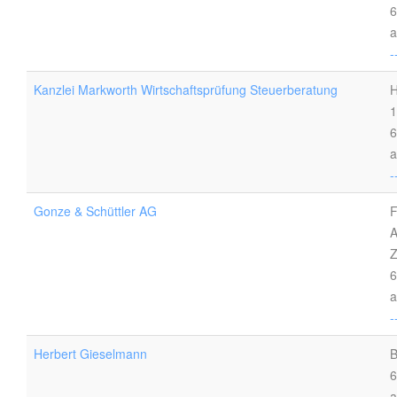
6
a
-
Kanzlei Markworth Wirtschaftsprüfung Steuerberatung
H
1
6
a
-
Gonze & Schüttler AG
F
A
Z
6
a
-
Herbert Gieselmann
B
6
a