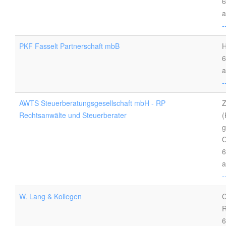
6
a
-
PKF Fasselt Partnerschaft mbB
H
6
a
-
AWTS Steuerberatungsgesellschaft mbH - RP
Z
Rechtsanwälte und Steuerberater
(
g
O
6
a
-
W. Lang & Kollegen
C
R
6