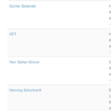
Günter Slowinski
H
6
a
-
GFT
H
6
a
-
Herr Stefan Grüner
G
6
a
-
Henning Schuchardt
E
L
6
a