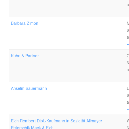
a
-
Barbara Zimon
M
6
a
-
Kuhn & Partner
O
6
a
-
Anselm Bauermann
U
6
a
-
Eich Rembert Dipl.-Kaufmann in Sozietät Allmayer
W
Peterschik Mack & Eich
6