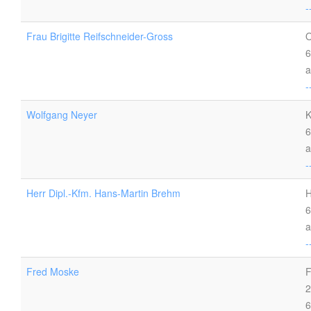
-
Frau Brigitte Reifschneider-Gross
O
6
a
-
Wolfgang Neyer
K
6
a
-
Herr Dipl.-Kfm. Hans-Martin Brehm
H
6
a
-
Fred Moske
F
2
6