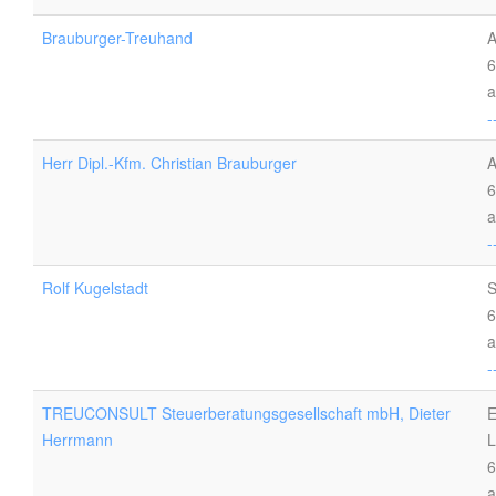
Brauburger-Treuhand
A
6
a
-
Herr Dipl.-Kfm. Christian Brauburger
A
6
a
-
Rolf Kugelstadt
S
6
a
-
TREUCONSULT Steuerberatungsgesellschaft mbH, Dieter
E
Herrmann
L
6
a