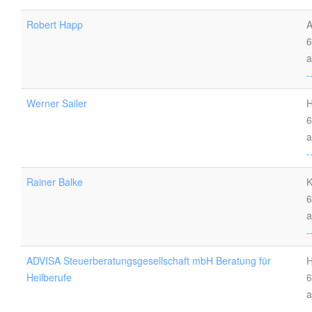
Robert Happ
A
6
a
-
Werner Sailer
H
6
a
-
Rainer Balke
K
6
a
-
ADVISA Steuerberatungsgesellschaft mbH Beratung für
H
Heilberufe
6
a
-