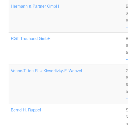
Hermann & Partner GmbH
B
6
a
-
RGT Treuhand GmbH
B
6
a
-
Venne-T. ten R. + Kieseritzky-F. Wenzel
G
S
6
a
-
Bernd H. Ruppel
S
6
a