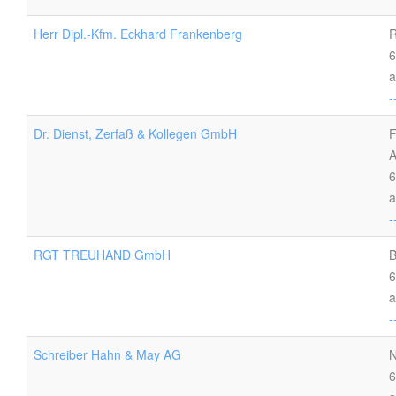
Herr Dipl.-Kfm. Eckhard Frankenberg
R
6
a
-
Dr. Dienst, Zerfaß & Kollegen GmbH
F
A
6
a
-
RGT TREUHAND GmbH
B
6
a
-
Schreiber Hahn & May AG
N
6