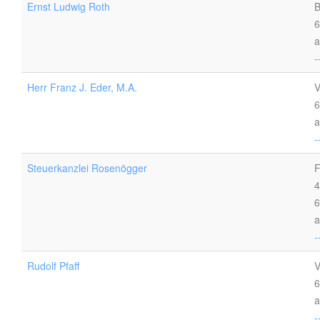
Ernst Ludwig Roth
B
6
a
-
Herr Franz J. Eder, M.A.
V
6
a
-
Steuerkanzlei Rosenögger
F
4
6
a
-
Rudolf Pfaff
V
6
a
-