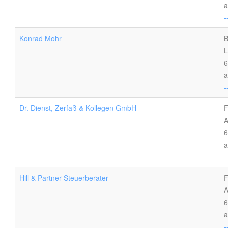
a
-
Konrad Mohr
B
L
6
a
-
Dr. Dienst, Zerfaß & Kollegen GmbH
F
A
6
a
-
Hill & Partner Steuerberater
F
A
6
a
-