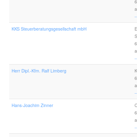
6
a
-
KKS Steuerberatungsgesellschaft mbH
E
S
6
a
-
Herr Dipl.-Kfm. Ralf Limberg
K
6
a
-
Hans-Joachim Zinner
C
6
a
-