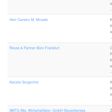
a
-
Herr Carsten M. Mrosek
K
6
a
-
Reuss & Partner Büro Frankfurt
C
R
6
a
-
Kanzlei Sorgenfrei
K
6
a
-
AWTS Allg. Wirtschaftsber. GmbH Steuerberges.
Z