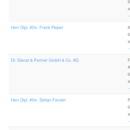
6
a
-
Herr Dipl.-Kfm. Frank Pieper
K
6
a
-
Dr. Dienst & Partner GmbH & Co. KG
F
A
6
a
-
Herr Dipl.-Kfm. Stefan Fender
P
6
a
-