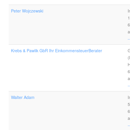
Peter Wojczewski
I
1
6
a
-
Krebs & Pawlik GbR Ihr EinkommensteuerBerater
G
(
6
a
-
Walter Adam
I
5
6
a
-