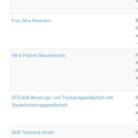
a
-
Frau Sina Neumann
B
6
a
-
Hill & Partner Steuerberater
F
A
6
a
-
STEUGA Beratungs- und Treuhandgesellschaft mbh
K
Steuerberatungsgesellschaft
6
a
-
SHS Treuhand GmbH
N