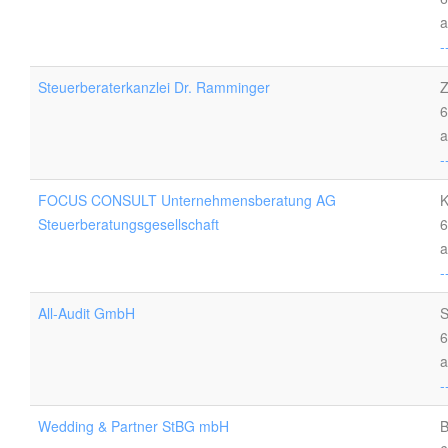
a
-
Steuerberaterkanzlei Dr. Ramminger
Z
6
a
-
FOCUS CONSULT Unternehmensberatung AG
K
Steuerberatungsgesellschaft
6
a
-
All-Audit GmbH
S
6
a
-
Wedding & Partner StBG mbH
B