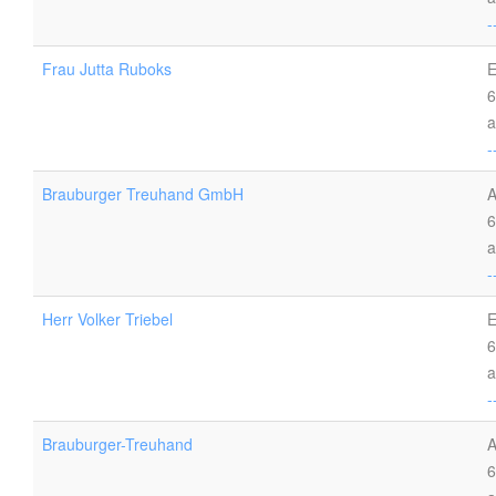
-
Frau Jutta Ruboks
E
6
a
-
Brauburger Treuhand GmbH
A
6
a
-
Herr Volker Triebel
E
6
a
-
Brauburger-Treuhand
A
6