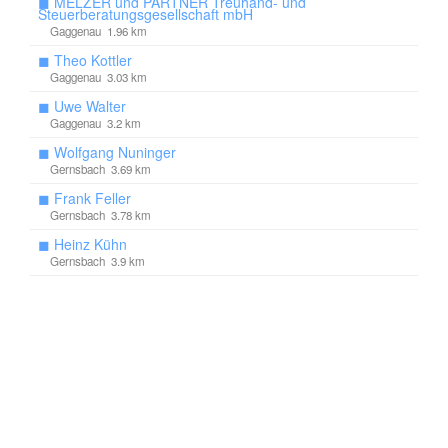
◼
MELZER und PARTNER Treuhand- und
Steuerberatungsgesellschaft mbH
Gaggenau 1.96 km
◼
Theo Kottler
Gaggenau 3.03 km
◼
Uwe Walter
Gaggenau 3.2 km
◼
Wolfgang Nuninger
Gernsbach 3.69 km
◼
Frank Feller
Gernsbach 3.78 km
◼
Heinz Kühn
Gernsbach 3.9 km