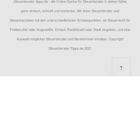
„Steuerberater-tipps.de - die Online-Suche für Steuerberater in deiner Nähe,
ganz einfach, schnell und kostenlos. Wir listen Steuerberater und
Steuerkanzleien mit den unterschiedlichsten Schwerpunkten, ob Steuerrecht für
Freiberufler oder Angestellte. Einfach Postleitzahl oder Stadt eingeben, und eine
Auswahl möglicher Steuerberater und Beraterinnen erhalten. Copyright
Steuerberater-Tipps.de 2021
↑