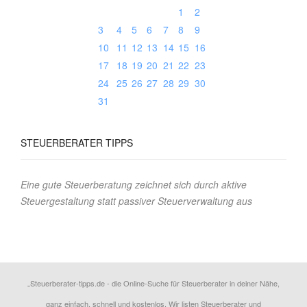
1
2
3
4
5
6
7
8
9
10
11
12
13
14
15
16
17
18
19
20
21
22
23
24
25
26
27
28
29
30
31
STEUERBERATER
TIPPS
Eine gute Steuerberatung zeichnet sich durch aktive
Steuergestaltung statt passiver Steuerverwaltung aus
„Steuerberater-tipps.de - die Online-Suche für Steuerberater in deiner Nähe,
ganz einfach, schnell und kostenlos. Wir listen Steuerberater und