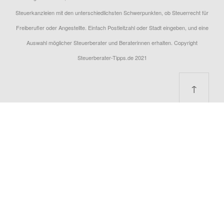
Steuerkanzleien mit den unterschiedlichsten Schwerpunkten, ob Steuerrecht für
Freiberufler oder Angestellte. Einfach Postleitzahl oder Stadt eingeben, und eine
Auswahl möglicher Steuerberater und Beraterinnen erhalten. Copyright
Steuerberater-Tipps.de 2021
↑