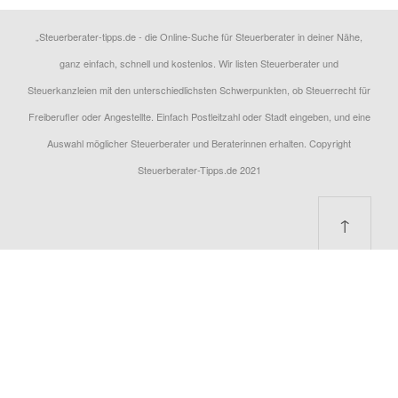
„Steuerberater-tipps.de - die Online-Suche für Steuerberater in deiner Nähe,
ganz einfach, schnell und kostenlos. Wir listen Steuerberater und
Steuerkanzleien mit den unterschiedlichsten Schwerpunkten, ob Steuerrecht für
Freiberufler oder Angestellte. Einfach Postleitzahl oder Stadt eingeben, und eine
Auswahl möglicher Steuerberater und Beraterinnen erhalten. Copyright
Steuerberater-Tipps.de 2021
↑