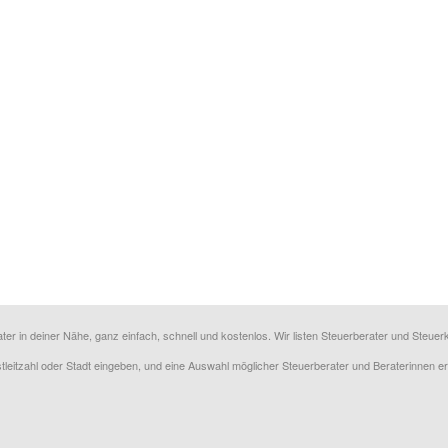
ater in deiner Nähe, ganz einfach, schnell und kostenlos. Wir listen Steuerberater und Steu
ostleitzahl oder Stadt eingeben, und eine Auswahl möglicher Steuerberater und Beraterinnen e