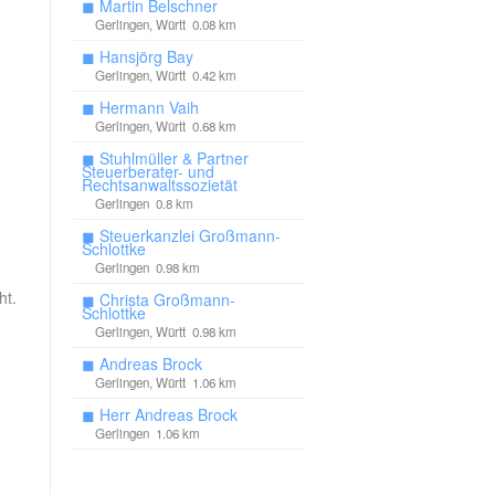
◼
Martin Belschner
Gerlingen, Württ 0.08 km
◼
Hansjörg Bay
Gerlingen, Württ 0.42 km
◼
Hermann Vaih
Gerlingen, Württ 0.68 km
◼
Stuhlmüller & Partner
Steuerberater- und
Rechtsanwaltssozietät
Gerlingen 0.8 km
◼
Steuerkanzlei Großmann-
Schlottke
Gerlingen 0.98 km
ht.
◼
Christa Großmann-
Schlottke
Gerlingen, Württ 0.98 km
◼
Andreas Brock
Gerlingen, Württ 1.06 km
◼
Herr Andreas Brock
Gerlingen 1.06 km