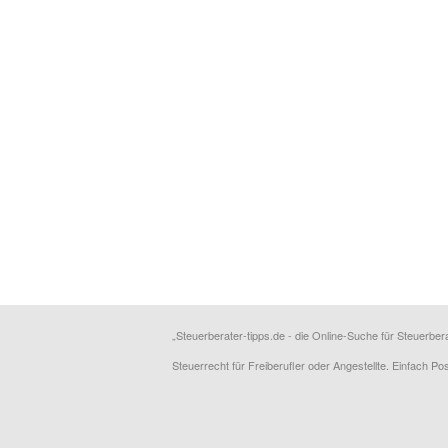
„Steuerberater-tipps.de - die Online-Suche für Steuerber
Steuerrecht für Freiberufler oder Angestellte. Einfach P