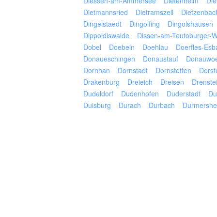
Diessen-am-Ammersee
Dietenheim
Die
Dietmannsried
Dietramszell
Dietzenbac
Dingelstaedt
Dingolfing
Dingolshausen
Dippoldiswalde
Dissen-am-Teutoburger-W
Dobel
Doebeln
Doehlau
Doerfles-Esb
Donaueschingen
Donaustauf
Donauwoe
Dornhan
Dornstadt
Dornstetten
Dorst
Drakenburg
Dreieich
Dreisen
Drenstei
Dudeldorf
Dudenhofen
Duderstadt
Du
Duisburg
Durach
Durbach
Durmershe