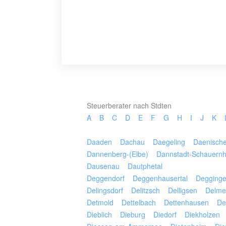
Steuerberater nach Stdten
A
B
C
D
E
F
G
H
I
J
K
Daaden
Dachau
Daegeling
Daenisch
Dannenberg-(Elbe)
Dannstadt-Schauern
Dausenau
Dautphetal
Deggendorf
Deggenhausertal
Degging
Delingsdorf
Delitzsch
Delligsen
Delme
Detmold
Dettelbach
Dettenhausen
De
Dieblich
Dieburg
Diedorf
Diekholzen