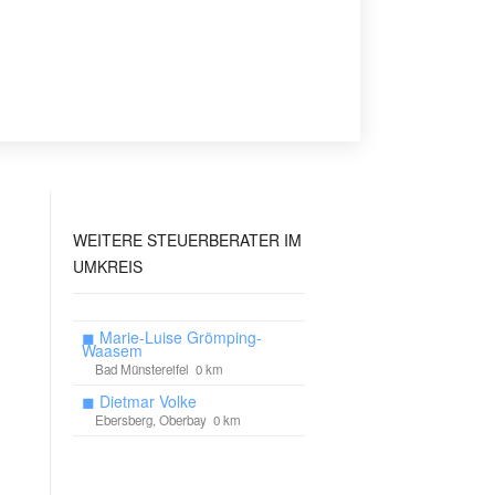
WEITERE STEUERBERATER IM
UMKREIS
◼
Marie-Luise Grömping-
Waasem
Bad Münstereifel 0 km
◼
Dietmar Volke
Ebersberg, Oberbay 0 km