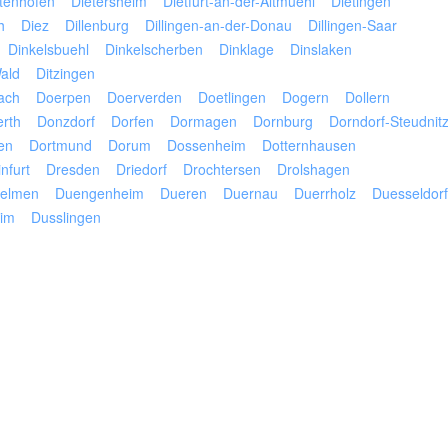
tenhofen
Dietersheim
Dietfurt-an-der-Altmuehl
Dietingen
h
Diez
Dillenburg
Dillingen-an-der-Donau
Dillingen-Saar
Dinkelsbuehl
Dinkelscherben
Dinklage
Dinslaken
ald
Ditzingen
ach
Doerpen
Doerverden
Doetlingen
Dogern
Dollern
rth
Donzdorf
Dorfen
Dormagen
Dornburg
Dorndorf-Steudnit
en
Dortmund
Dorum
Dossenheim
Dotternhausen
nfurt
Dresden
Driedorf
Drochtersen
Drolshagen
elmen
Duengenheim
Dueren
Duernau
Duerrholz
Duesseldor
im
Dusslingen