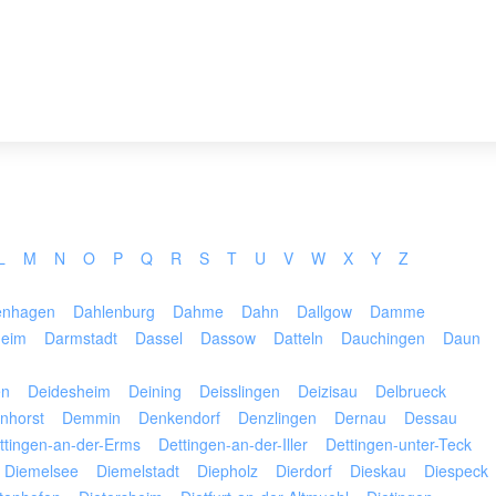
L
M
N
O
P
Q
R
S
T
U
V
W
X
Y
Z
enhagen
Dahlenburg
Dahme
Dahn
Dallgow
Damme
heim
Darmstadt
Dassel
Dassow
Datteln
Dauchingen
Daun
en
Deidesheim
Deining
Deisslingen
Deizisau
Delbrueck
nhorst
Demmin
Denkendorf
Denzlingen
Dernau
Dessau
ttingen-an-der-Erms
Dettingen-an-der-Iller
Dettingen-unter-Teck
Diemelsee
Diemelstadt
Diepholz
Dierdorf
Dieskau
Diespeck