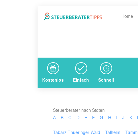
Home
Kostenlos
Einfach
Schnell
Steuerberater nach Stdten
A
B
C
D
E
F
G
H
I
J
K
Tabarz-Thueringer-Wald
Talheim
Tamm