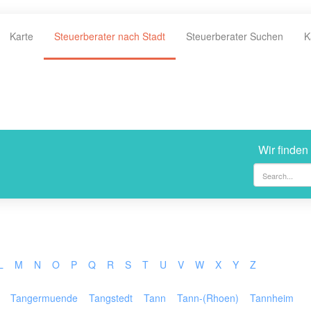
Karte
Steuerberater nach Stadt
Steuerberater Suchen
K
Wir finden
L
M
N
O
P
Q
R
S
T
U
V
W
X
Y
Z
Tangermuende
Tangstedt
Tann
Tann-(Rhoen)
Tannheim