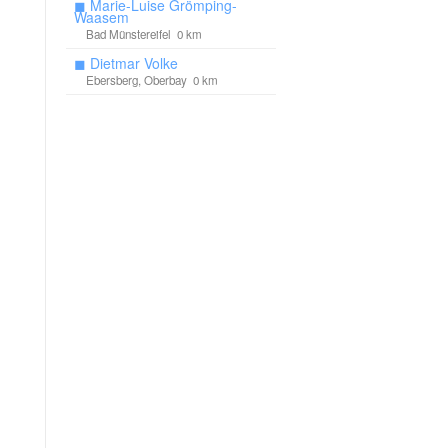
◼
Marie-Luise Grömping-
Waasem
Bad Münstereifel 0 km
◼
Dietmar Volke
Ebersberg, Oberbay 0 km