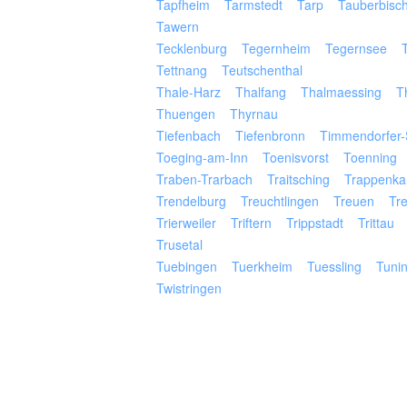
Tapfheim
Tarmstedt
Tarp
Tauberbisc
Tawern
Tecklenburg
Tegernheim
Tegernsee
Tettnang
Teutschenthal
Thale-Harz
Thalfang
Thalmaessing
T
Thuengen
Thyrnau
Tiefenbach
Tiefenbronn
Timmendorfer-
Toeging-am-Inn
Toenisvorst
Toenning
Traben-Trarbach
Traitsching
Trappenk
Trendelburg
Treuchtlingen
Treuen
Tr
Trierweiler
Triftern
Trippstadt
Trittau
Trusetal
Tuebingen
Tuerkheim
Tuessling
Tuni
Twistringen