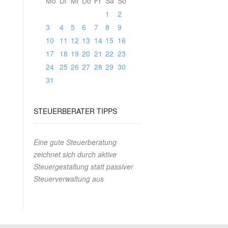
Mo
Di
Mi
Do
Fr
Sa
So
1
2
3
4
5
6
7
8
9
10
11
12
13
14
15
16
17
18
19
20
21
22
23
24
25
26
27
28
29
30
31
STEUERBERATER
TIPPS
Eine gute Steuerberatung
zeichnet sich durch aktive
Steuergestaltung statt passiver
Steuerverwaltung aus