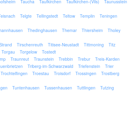
hofsheim
Taucha
Taufkirchen
Taufkirchen-(Vils)
Taunusstein
Teisnach
Telgte
Tellingstedt
Teltow
Templin
Teningen
hannhausen
Thedinghausen
Themar
Thiersheim
Tholey
Strand
Tirschenreuth
Titisee-Neustadt
Tittmoning
Titz
Torgau
Torgelow
Tostedt
amp
Traunreut
Traunstein
Trebbin
Trebur
Treis-Karden
euenbrietzen
Triberg-im-Schwarzwald
Triefenstein
Trier
Trochtelfingen
Troestau
Troisdorf
Trossingen
Trostberg
ngen
Tuntenhausen
Tussenhausen
Tuttlingen
Tutzing