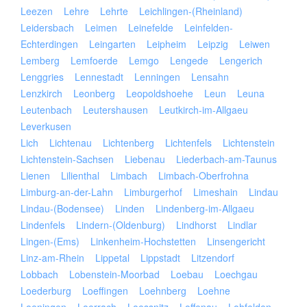
Leezen
Lehre
Lehrte
Leichlingen-(Rheinland)
Leidersbach
Leimen
Leinefelde
Leinfelden-
Echterdingen
Leingarten
Leipheim
Leipzig
Leiwen
Lemberg
Lemfoerde
Lemgo
Lengede
Lengerich
Lenggries
Lennestadt
Lenningen
Lensahn
Lenzkirch
Leonberg
Leopoldshoehe
Leun
Leuna
Leutenbach
Leutershausen
Leutkirch-im-Allgaeu
Leverkusen
Lich
Lichtenau
Lichtenberg
Lichtenfels
Lichtenstein
Lichtenstein-Sachsen
Liebenau
Liederbach-am-Taunus
Lienen
Lilienthal
Limbach
Limbach-Oberfrohna
Limburg-an-der-Lahn
Limburgerhof
Limeshain
Lindau
Lindau-(Bodensee)
Linden
Lindenberg-im-Allgaeu
Lindenfels
Lindern-(Oldenburg)
Lindhorst
Lindlar
Lingen-(Ems)
Linkenheim-Hochstetten
Linsengericht
Linz-am-Rhein
Lippetal
Lippstadt
Litzendorf
Lobbach
Lobenstein-Moorbad
Loebau
Loechgau
Loederburg
Loeffingen
Loehnberg
Loehne