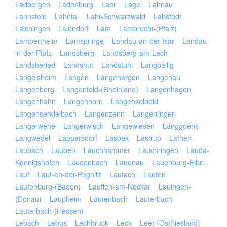
Ladbergen
Ladenburg
Laer
Lage
Lahnau
Lahnstein
Lahntal
Lahr-Schwarzwald
Lahstedt
Laichingen
Lalendorf
Lam
Lambrecht-(Pfalz)
Lampertheim
Lamspringe
Landau-an-der-Isar
Landau-
in-der-Pfalz
Landsberg
Landsberg-am-Lech
Landsberied
Landshut
Landstuhl
Langballig
Langelsheim
Langen
Langenargen
Langenau
Langenberg
Langenfeld-(Rheinland)
Langenhagen
Langenhahn
Langenhorn
Langenselbold
Langensendelbach
Langenzenn
Langerringen
Langerwehe
Langerwisch
Langewiesen
Langgoens
Langwedel
Lappersdorf
Lasbek
Lastrup
Lathen
Laubach
Lauben
Lauchhammer
Lauchringen
Lauda-
Koenigshofen
Laudenbach
Lauenau
Lauenburg-Elbe
Lauf
Lauf-an-der-Pegnitz
Laufach
Laufen
Laufenburg-(Baden)
Lauffen-am-Neckar
Lauingen-
(Donau)
Laupheim
Lautenbach
Lauterbach
Lauterbach-(Hessen)
Lebach
Lebus
Lechbruck
Leck
Leer-(Ostfriesland)