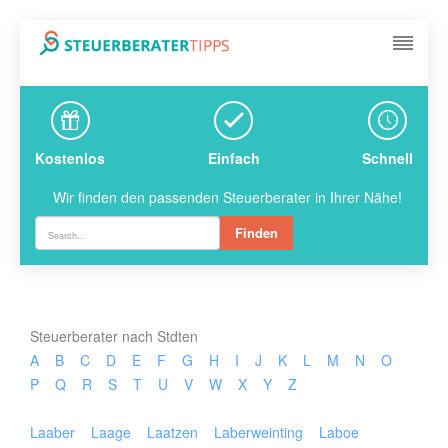
Kostenlos
Einfach
Schnell
Wir finden den passenden Steuerberater in Ihrer Nähe!
Finden
Steuerberater nach Stdten
A
B
C
D
E
F
G
H
I
J
K
L
M
N
O
P
Q
R
S
T
U
V
W
X
Y
Z
Laaber
Laage
Laatzen
Laberweinting
Laboe