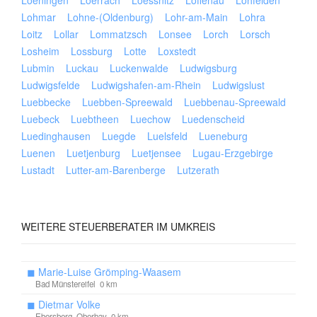
Loeningen
Loerrach
Loessnitz
Loffenau
Lohfelden
Lohmar
Lohne-(Oldenburg)
Lohr-am-Main
Lohra
Loitz
Lollar
Lommatzsch
Lonsee
Lorch
Lorsch
Losheim
Lossburg
Lotte
Loxstedt
Lubmin
Luckau
Luckenwalde
Ludwigsburg
Ludwigsfelde
Ludwigshafen-am-Rhein
Ludwigslust
Luebbecke
Luebben-Spreewald
Luebbenau-Spreewald
Luebeck
Luebtheen
Luechow
Luedenscheid
Luedinghausen
Luegde
Luelsfeld
Lueneburg
Luenen
Luetjenburg
Luetjensee
Lugau-Erzgebirge
Lustadt
Lutter-am-Barenberge
Lutzerath
WEITERE
STEUERBERATER IM UMKREIS
◼
Marie-Luise Grömping-Waasem
Bad Münstereifel 0 km
◼
Dietmar Volke
Ebersberg, Oberbay 0 km