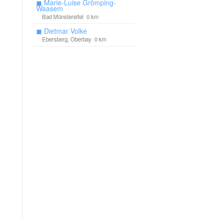
◼
Marie-Luise Grömping-
Waasem
Bad Münstereifel 0 km
◼
Dietmar Volke
Ebersberg, Oberbay 0 km