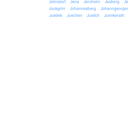
Jelmstorf
Jena
Jerxheim
Jesberg
Je
Jockgrim
Johannesberg
Johanngeorgen
Juebek
Juechen
Juelich
Juenkerath