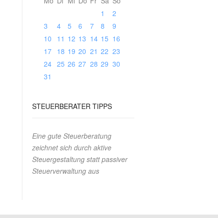
Mo
Di
Mi
Do
Fr
Sa
So
1
2
3
4
5
6
7
8
9
10
11
12
13
14
15
16
17
18
19
20
21
22
23
24
25
26
27
28
29
30
31
STEUERBERATER
TIPPS
Eine gute Steuerberatung
zeichnet sich durch aktive
Steuergestaltung statt passiver
Steuerverwaltung aus