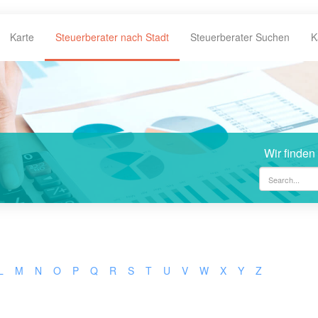
Karte
Steuerberater nach Stadt
Steuerberater Suchen
K
Wir finden
L
M
N
O
P
Q
R
S
T
U
V
W
X
Y
Z