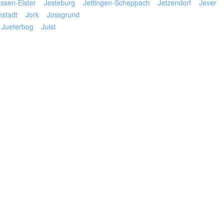
ssen-Elster
Jesteburg
Jettingen-Scheppach
Jetzendorf
Jever
stadt
Jork
Jossgrund
Jueterbog
Juist