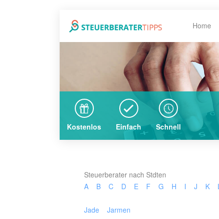
Home
Kostenlos
Einfach
Schnell
Steuerberater nach Stdten
A
B
C
D
E
F
G
H
I
J
K
Jade
Jarmen